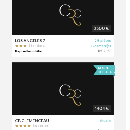
2500 €
LOS ANGELES 7
2/3 pièces
1 Chambre(s)
Standard
Raphael Immobilier
Réf : 2P27
14 MIN
DU PALAIS
1404 €
CB CLÉMENCEAU
Studio
Superior