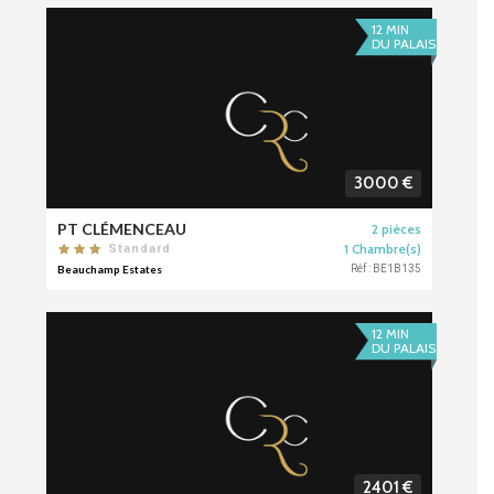
12 MIN
DU PALAIS
3000 €
PT CLÉMENCEAU
2 pièces
1 Chambre(s)
Standard
Beauchamp Estates
Réf : BE1B135
12 MIN
DU PALAIS
2401 €