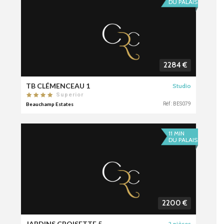
DU PALAIS
2284 €
TB CLÉMENCEAU 1
Studio
Superior
Beauchamp Estates
Réf : BES079
11 MIN
DU PALAIS
2200 €
JARDINS CROISETTE 5
2 pièces