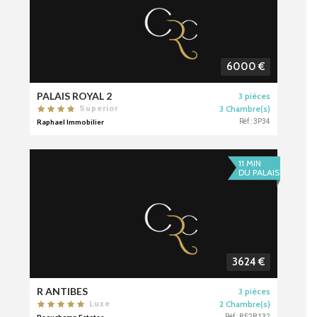
6000 €
PALAIS ROYAL 2
3 pièces
3 Chambre(s)
Superior
Raphael Immobilier
Réf : 3P34
11 MIN
DU PALAIS
3624 €
R ANTIBES
3 pièces
2 Chambre(s)
Luxe
Réf : BE2B132