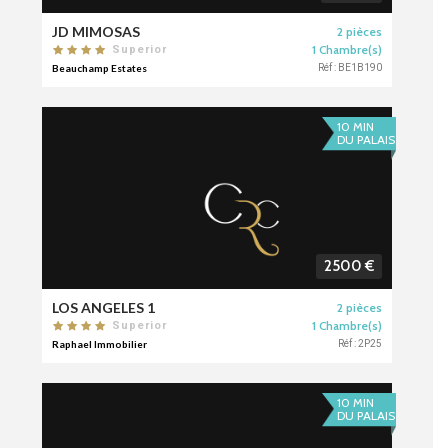
JD MIMOSAS
2 pièces
1 Chambre(s)
Superior
Beauchamp Estates
Réf : BE1B190
10 MIN
DU PALAIS
2500 €
LOS ANGELES 1
2 pièces
1 Chambre(s)
Superior
Raphael Immobilier
Réf : 2P25
10 MIN
DU PALAIS