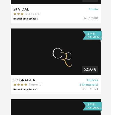
BJ VIDAL
Studio
Standard
Beauchamp Estates
Réf : BES102
12 MIN
DU PALAIS
5250 €
SO GRAGLIA
3 pièces
2 Chambre(s)
Superior
Beauchamp Estates
Réf : BE2B071
12 MIN
DU PALAIS