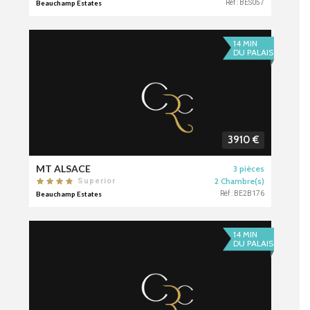
Beauchamp Estates
Réf : BES057
14 MIN
DU PALAIS
3910 €
MT ALSACE
3 pièces
2 Chambre(s)
Superior
Beauchamp Estates
Réf : BE2B176
14 MIN
DU PALAIS