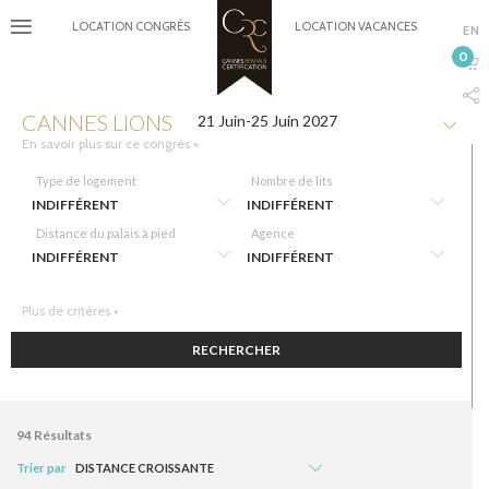
LOCATION CONGRÈS
LOCATION VACANCES
EN
0
CANNES LIONS
21 Juin-25 Juin 2027
En savoir plus sur ce congrès +
Type de logement
Nombre de lits
Distance du palais à pied
Agence
Plus de critères +
RECHERCHER
94
Résultats
Trier par