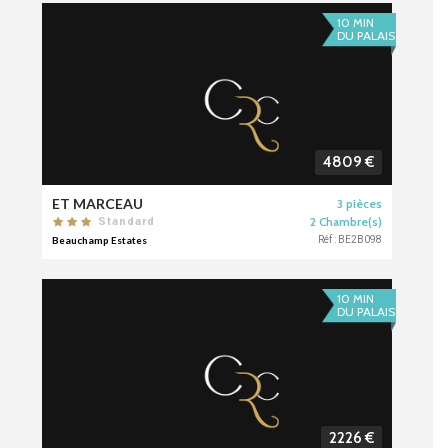
10 MIN
DU PALAIS
4809 €
ET MARCEAU
3 pièces
2 Chambre(s)
Standard
Beauchamp Estates
Réf : BE2B098
10 MIN
DU PALAIS
2226 €