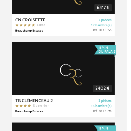
6417 €
CN CROISETTE
2 pièces
1 Chambre(s)
Luxe
Beauchamp Estates
Réf : BE1B055
11 MIN
DU PALAIS
2402 €
TB CLÉMENCEAU 2
2 pièces
1 Chambre(s)
Superior
Beauchamp Estates
Réf : BE1B095
11 MIN