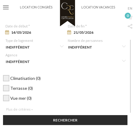
LOCATION CONGRÈS
LOCATION VACANCES
EN
0
Date de début *
Date de fin *
Type de logement
Nombre de personnes
Agence
Climatisation (0)
Terrasse (0)
Vue mer (0)
Plus de critères +
RECHERCHER