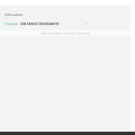
0
Résultats
Trier par
Aucun bien n'a été trouvé
CERTIFICATION
FNAIM
AGENCES CERTIFIÉES
CONTACT