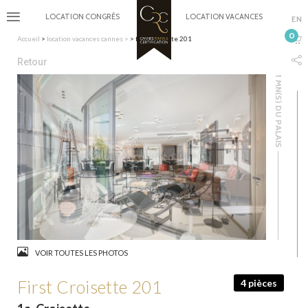
LOCATION CONGRÈS
LOCATION VACANCES
EN
0
Accueil
>
location vacances cannes
>
> first croisette 201
Retour
1 MN(S) DU PALAIS
VOIR TOUTES LES PHOTOS
First Croisette 201
4 pièces