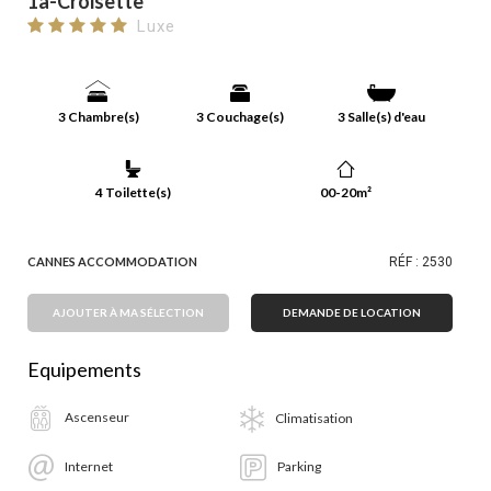
1a-Croisette
Luxe
3 Chambre(s)
3 Couchage(s)
3 Salle(s) d'eau
4 Toilette(s)
00-20m²
CANNES ACCOMMODATION
RÉF : 2530
AJOUTER À MA SÉLECTION
DEMANDE DE LOCATION
Equipements
Ascenseur
Climatisation
Internet
Parking