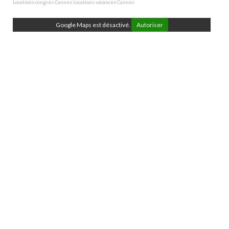
Locations congrès Cannes
Locations vacances Cannes
Google Maps est désactivé.
Autoriser