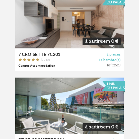
DU PALAIS
à partir/sem 0 €
7 CROISETTE 7C201
2 pièces
1 Chambre(s)
Luxe
Cannes Accommodation
Réf : 2528
1 MIN
DU PALAIS
à partir/sem 0 €