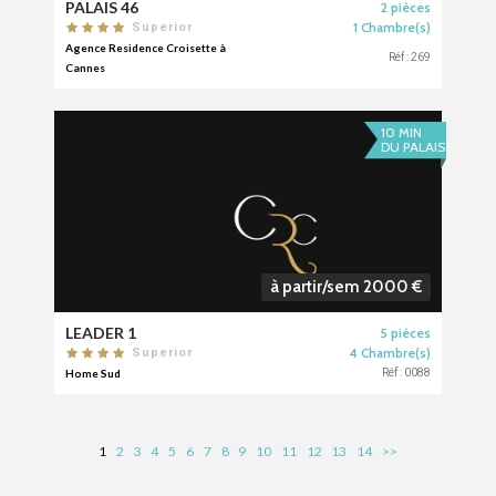
PALAIS 46
2 pièces
1 Chambre(s)
Superior
Agence Residence Croisette à
Réf : 269
Cannes
10 MIN
DU PALAIS
à partir/sem 2000 €
LEADER 1
5 pièces
4 Chambre(s)
Superior
Home Sud
Réf : 0088
1
2
3
4
5
6
7
8
9
10
11
12
13
14
>>