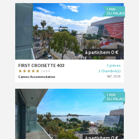
1 MIN
DU PALAIS
à partir/sem 0 €
FIRST CROISETTE 403
3 pièces
2 Chambre(s)
Luxe
Cannes Accommodation
Réf : 2534
1 MIN
DU PALAIS
à partir/sem 0 €