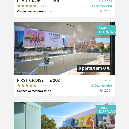
FIRST CROISETTE 201
4 pièces
3 Chambre(s)
Luxe
Cannes Accommodation
Réf : 2530
1 MIN
DU PALAIS
à partir/sem 0 €
FIRST CROISETTE 202
3 pièces
2 Chambre(s)
Luxe
Cannes Accommodation
Réf : 2531
1 MIN
DU PALAIS