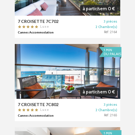
à partir/sem 0 €
7 CROISETTE 7C702
3 pièces
2 Chambre(s)
Luxe
Cannes Accommodation
Réf : 2164
1 MIN
DU PALAIS
à partir/sem 0 €
7 CROISETTE 7C802
3 pièces
2 Chambre(s)
Luxe
Cannes Accommodation
Réf : 2165
1 MIN