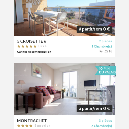
à partir/sem 0 €
5 CROISETTE 6
2 pièces
1 Chambre(s)
Luxe
Cannes Accommodation
Réf : 2916
10 MIN
DU PALAIS
à partir/sem 0 €
MONTRACHET
3 pièces
2 Chambre(s)
Superior