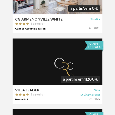
à partir/sem 0 €
CG ARMENONVILLE WHITE
Studio
Superior
Cannes Accommodation
Réf : 2811
10 MIN
DU PALAIS
à partir/sem 11200 €
VILLA LEADER
Villa
10 Chambre(s)
Superior
Home Sud
Réf : 0025
10 MIN