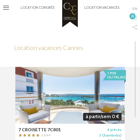
LOCATION CONGRÈS
LOCATION VACANCES
EN
0
Location vacances Cannes
1 MIN
DU PALAIS
à partir/sem 0 €
7 CROISETTE 7C801
4 pièces
3 Chambre(s)
Luxe