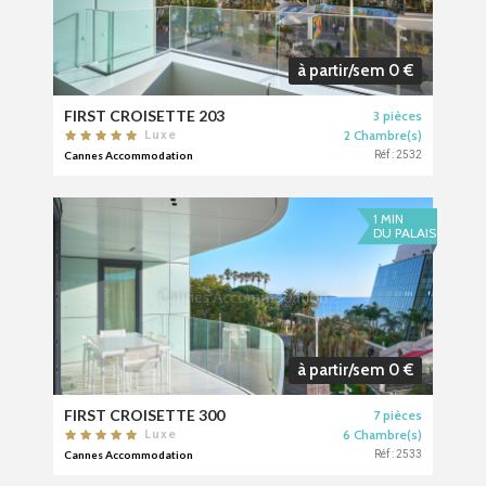
à partir/sem 0 €
FIRST CROISETTE 203
3 pièces
2 Chambre(s)
Luxe
Cannes Accommodation
Réf : 2532
1 MIN
DU PALAIS
à partir/sem 0 €
FIRST CROISETTE 300
7 pièces
6 Chambre(s)
Luxe
Cannes Accommodation
Réf : 2533