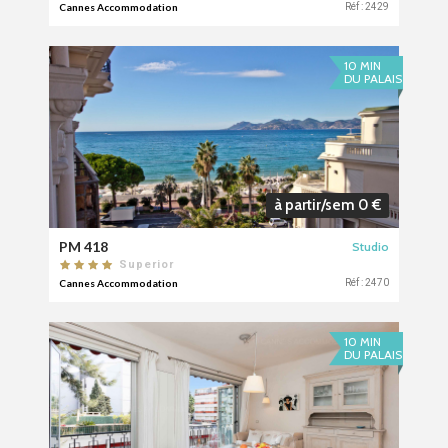
Cannes Accommodation
Réf : 2429
10 MIN
DU PALAIS
à partir/sem 0 €
PM 418
Studio
Superior
Cannes Accommodation
Réf : 2470
10 MIN
DU PALAIS