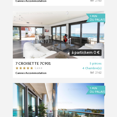
Cannes Accommodation
Réf : 2163
1 MIN
DU PALAIS
à partir/sem 0 €
7 CROISETTE 7C901
5 pièces
4 Chambre(s)
Luxe
Cannes Accommodation
Réf : 2162
1 MIN
DU PALAIS